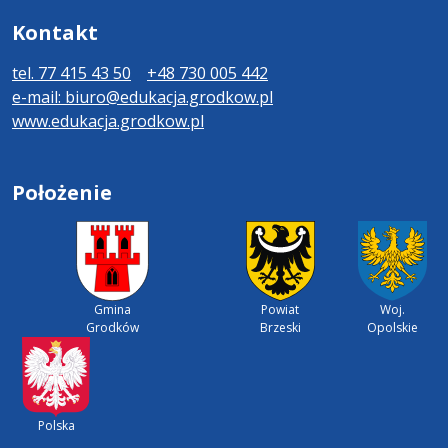
Kontakt
tel. 77 415 43 50
+48 730 005 442
e-mail: biuro@edukacja.grodkow.pl
www.edukacja.grodkow.pl
Położenie
Gmina
Powiat
Woj.
Grodków
Brzeski
Opolskie
Polska