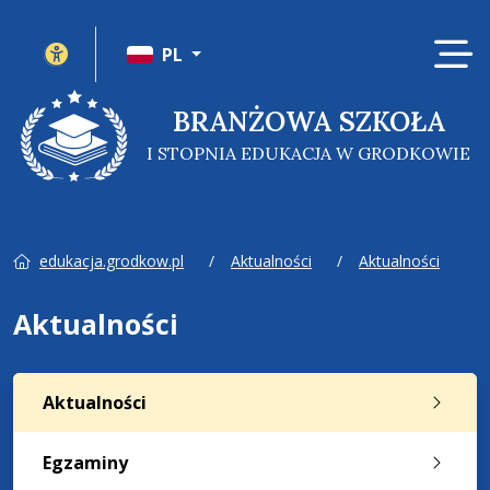
Ot
Panel ustawień witryny
PL
BRANŻOWA SZKOŁA
I STOPNIA EDUKACJA W GRODKOWIE
edukacja.grodkow.pl
Aktualności
Aktualności
Aktualności
Aktualności
Egzaminy