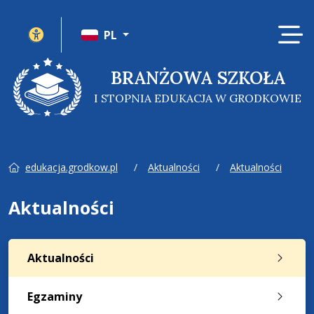
Ot
Panel ustawień witryny
PL
BRANŻOWA SZKOŁA
I STOPNIA EDUKACJA W GRODKOWIE
edukacja.grodkow.pl
Aktualności
Aktualności
Aktualności
Aktualności
Egzaminy