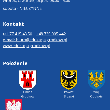
wtorek, czwartek, piątek: 08:00-14:00
sobota - NIECZYNNE
Kontakt
tel. 77 415 43 50
+48 730 005 442
e-mail: biuro@edukacja.grodkow.pl
www.edukacja.grodkow.pl
Położenie
Gmina
Powiat
Woj.
Grodków
Brzeski
Opolskie